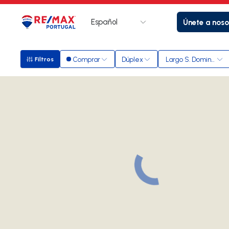
Español
Únete a noso
Logotipo
Ir a la página de inicio
Comprar
Dúplex
Largo S. Domingos
Filtros
Filtros