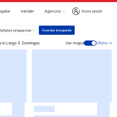
quilar
Vender
Agencias
Inicia sesión
Inicia sesión
últiples propuestas
Guardar búsqueda
Guardar búsqueda
0 dúplex de ocasión a la venta in Largo S. Domingos
Ver mapa
Último
Ver mapa
-