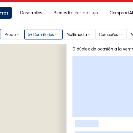
tros
Desarrollos
Bienes Raíces de Lujo
Comprar/Al
Precio
5+ Dormitorios
Multimedia
Campañas
M
Lista de listados
-