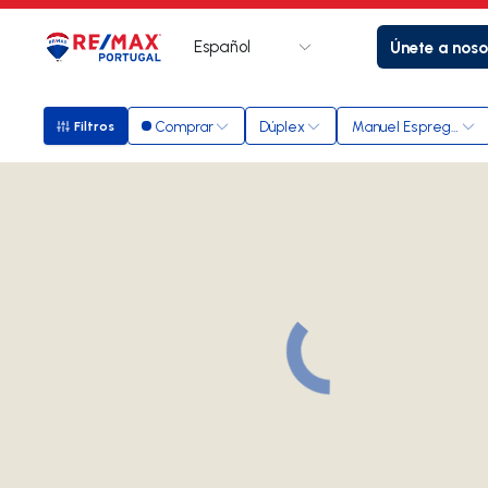
Español
Únete a noso
Logotipo
Ir a la página de inicio
Comprar
Dúplex
Manuel Espregueira
Filtros
Filtros