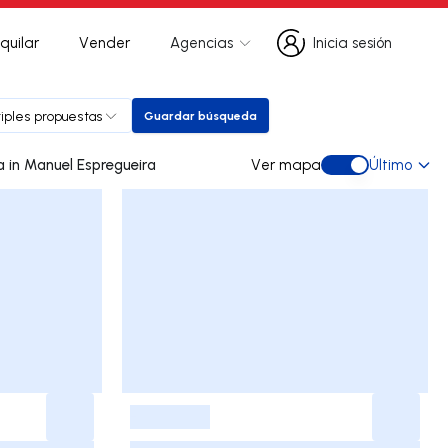
quilar
Vender
Agencias
Inicia sesión
Inicia sesión
tiples propuestas
Guardar búsqueda
Guardar búsqueda
0 dúplex de ocasión a la venta in Manuel Espregueira
Ver mapa
Último
Ver mapa
-