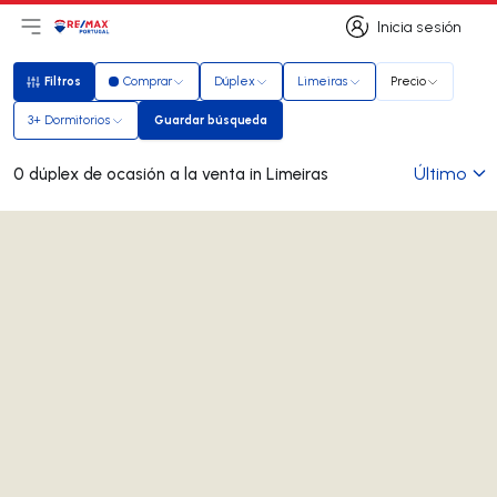
Inicia sesión
Abrir el menú principal
Logotipo
Ir a la página de inicio
Inicia sesión
Filtros
Comprar
Dúplex
Limeiras
Precio
Filtros
3+ Dormitorios
Guardar búsqueda
Guardar búsqueda
Último
0 dúplex de ocasión a la venta in Limeiras