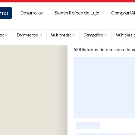
tros
Desarrollos
Bienes Raíces de Lujo
Comprar/Al
cio
Dormitorios
Multimedia
Campañas
Múltiples 
Lista de listados
-