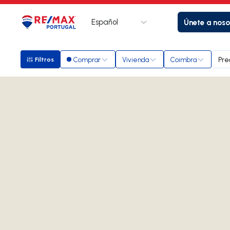
Español
Únete a noso
Logotipo
Ir a la página de inicio
Comprar
Vivienda
Coimbra
Pre
Filtros
Filtros