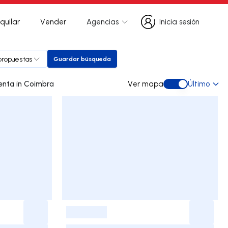
quilar
Vender
Agencias
Inicia sesión
Inicia sesión
propuestas
Guardar búsqueda
Guardar búsqueda
688 listados de ocasión a la venta in Coimbra
Ver mapa
Último
Ver mapa
-