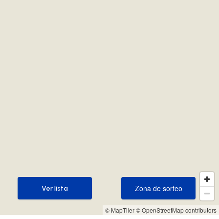
Zona de sorteo
Ver lista
Zona de sorteo
Ver lista
© MapTiler
© OpenStreetMap contributors