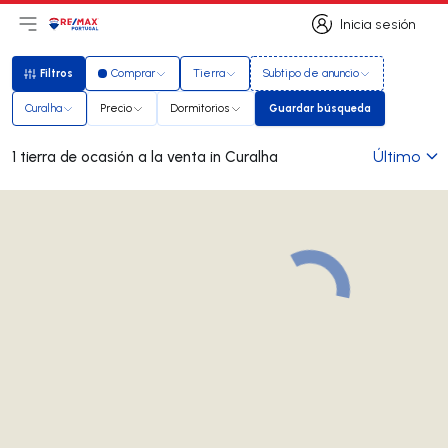
Inicia sesión
Abrir el menú principal
Logotipo
Ir a la página de inicio
Inicia sesión
Filtros
Comprar
Tierra
Subtipo de anuncio
Filtros
Curalha
Precio
Dormitorios
Guardar búsqueda
Guardar búsqueda
Último
1 tierra de ocasión a la venta in Curalha