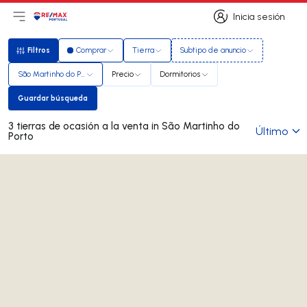
Inicia sesión
Abrir el menú principal
Logotipo
Ir a la página de inicio
Inicia sesión
Filtros
Comprar
Tierra
Subtipo de anuncio
Filtros
São Martinho do Porto
Precio
Dormitorios
Guardar búsqueda
Guardar búsqueda
3 tierras de ocasión a la venta in São Martinho do
Último
Porto