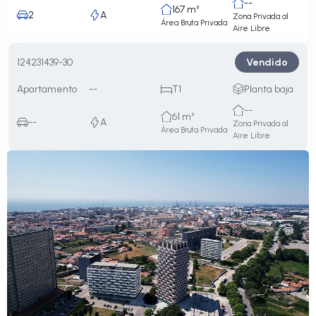
--
167 m²
2
A
Zona Privada al
Área Bruta Privada
Aire Libre
Vendido
124231439-30
Apartamento
--
T1
Planta baja
--
61 m²
--
A
Zona Privada al
Área Bruta Privada
Aire Libre