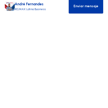
André Fernandes
Enviar mensaje
Agente de co
RE/MAX Latina Business
RE/MAX
RE/MAX Internacional
RE/MAX Europa
Contactos
Únete a nosotros
¿Por qué RE/MAX?