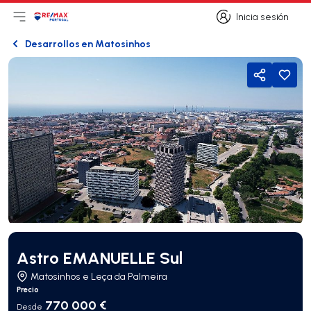
Inicia sesión
Abrir el menú principal
Logotipo
Ir a la página de inicio
Inicia sesión
Desarrollos en Matosinhos
Atrás
Compartir
Astro EMANUELLE Sul
Matosinhos e Leça da Palmeira
Precio
770 000 €
Desde