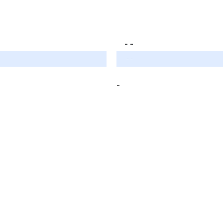
- -
- -
-