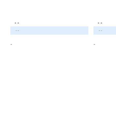
- -
- -
- -
- -
-
-