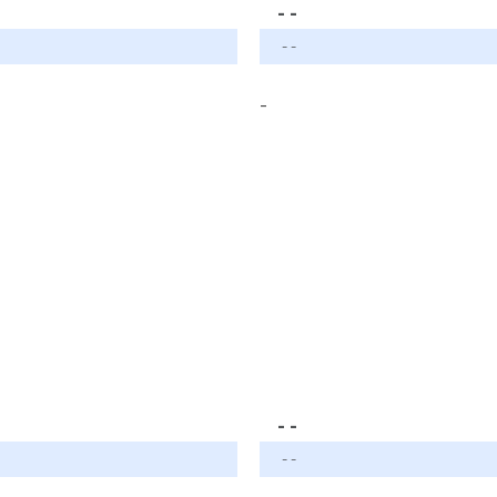
- -
- -
-
- -
- -