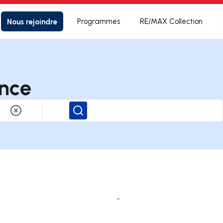
Nous rejoindre
Programmes
RE/MAX Collection
nce
Rechercher
-