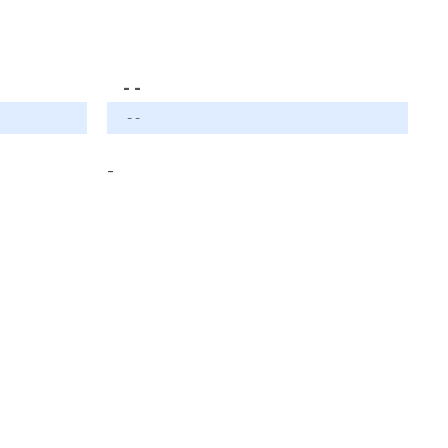
- -
- -
-