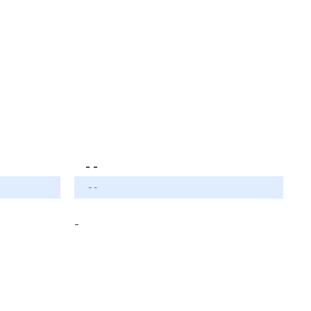
- -
- -
-