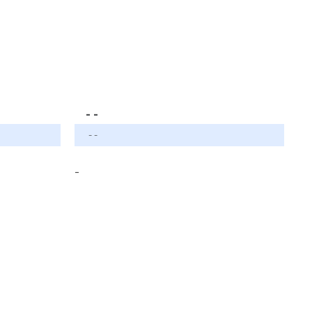
- -
- -
-