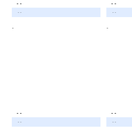
- -
- -
- -
- -
-
-
- -
- -
- -
- -