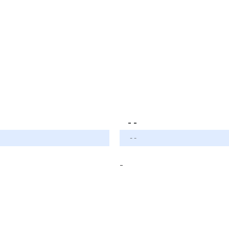
- -
- -
-