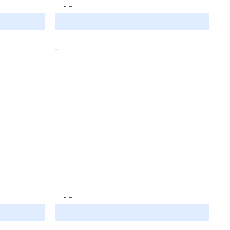
- -
- -
-
- -
- -