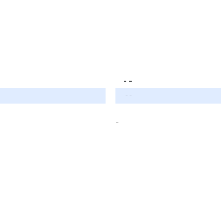
- -
- -
-