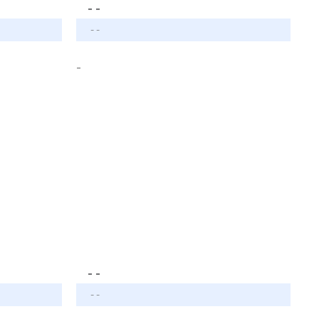
- -
- -
-
- -
- -