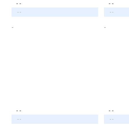
- -
- -
- -
- -
-
-
- -
- -
- -
- -