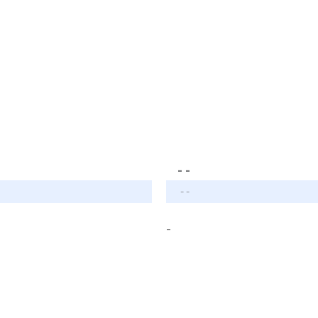
- -
- -
-