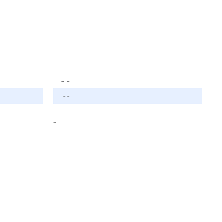
- -
- -
-