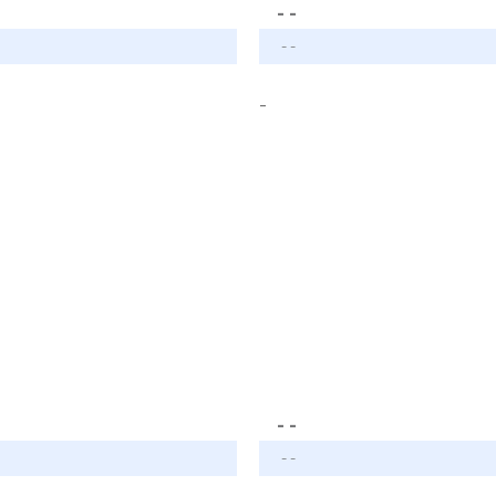
- -
- -
-
- -
- -