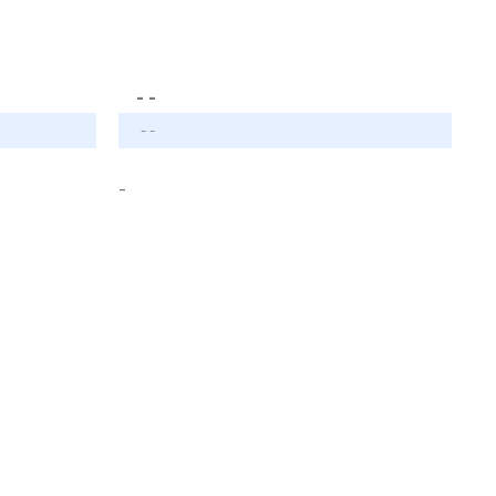
- -
- -
-