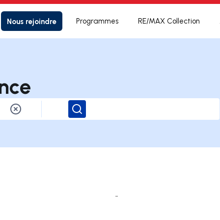
Nous rejoindre
Programmes
RE/MAX Collection
nce
Rechercher
-