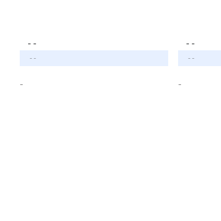
- -
- -
- -
- -
-
-