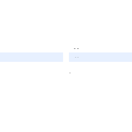
- -
- -
-