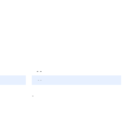
- -
- -
-