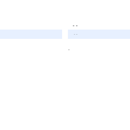
- -
- -
-