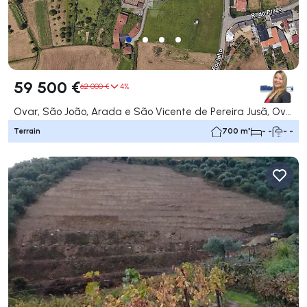
59 500 €
62 000 €
4%
Ovar, São João, Arada e São Vicente de Pereira Jusã, Ovar
Terrain
700 m²
- -
- -