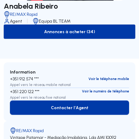
Anabela Ribeiro
RE/MAX Rapid
Agent
Equipa BL TEAM
Annonces à acheter (34)
to-buy-listing
Information
+351 912 574 ***
Voir le téléphone mobile
Appel vers le réseau mobile national
+351 220 122 ***
Voir le numéro de téléphone
Appel vers le réseau fixe national
Contacter l’Agent
Contacter l’Agent
RE/MAX Rapid
Vintage Patamar - Mediação Imobiliária, Lda
AMI 10092