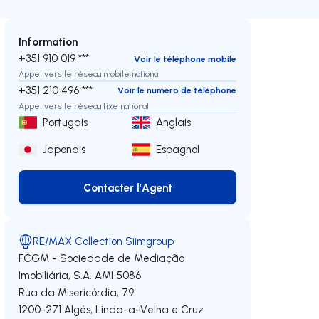
Information
+351 910 019 ***
Voir le téléphone mobile
Appel vers le réseau mobile national
+351 210 496 ***
Voir le numéro de téléphone
Appel vers le réseau fixe national
Portugais
Anglais
Japonais
Espagnol
Contacter l’Agent
Contacter l’Agent
RE/MAX Collection Siimgroup
FCGM - Sociedade de Mediação
Imobiliária, S.A.
AMI 5086
Rua da Misericórdia, 79
1200-271
Algés, Linda-a-Velha e Cruz