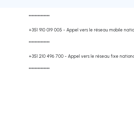
**************
+351 910 019 005
-
Appel vers le réseau mobile nati
**************
+351 210 496 700
-
Appel vers le réseau fixe nation
**************