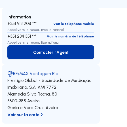
Information
+351 913 208 ***
Voir le téléphone mobile
Appel vers le réseau mobile national
+351 234 351 ***
Voir le numéro de téléphone
Appel vers le réseau fixe national
Contacter l’Agent
Contacter l’Agent
RE/MAX Vantagem Ria
Prestígio Global - Sociedade de Mediação
Imobiliária, S.A.
AMI 7772
Alameda Silva Rocha, 80
3800-385
Aveiro
Glória e Vera Cruz
,
Aveiro
Voir sur la carte