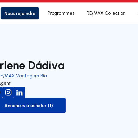
Nous rejoindre
Programmes
RE/MAX Collection
rlene Dádiva
RE/MAX Vantagem Ria
Agent
Annonces à acheter (1)
to-buy-listing