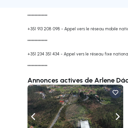
**************
+351 913 208 098
-
Appel vers le réseau mobile nati
**************
+351 234 351 434
-
Appel vers le réseau fixe nationa
**************
Annonces actives de Arlene Dá
Naviguer vers la gauche
Navig