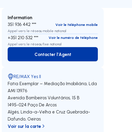
Information
351 936 442 ***
Voir le téléphone mobile
Appel vers le réseau mobile national
+351 210 532 ***
Voir le numéro de téléphone
Appel vers le réseau fixe national
Contacter l’Agent
Contacter l’Agent
RE/MAX Yes II
Fatia Exemplar – Mediação Imobiliária, Lda
AMI 13976
Avenida Bombeiros Voluntários, 15 B
1495-024
Paço De Arcos
Algés, Linda-a-Velha e Cruz Quebrada-
Dafundo
,
Oeiras
Voir sur la carte