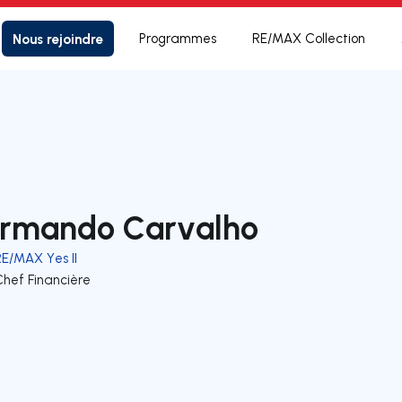
Nous rejoindre
Programmes
RE/MAX Collection
rmando Carvalho
RE/MAX Yes II
Chef Financière