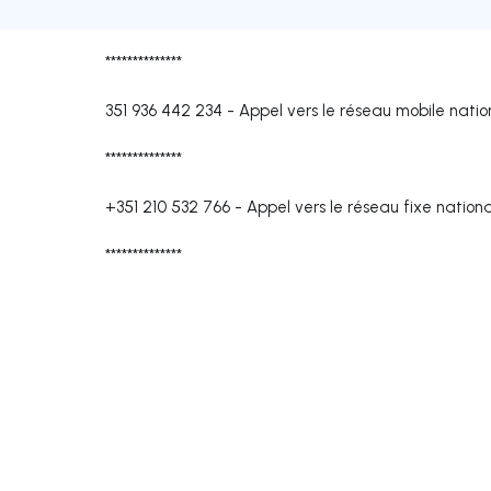
**************
351 936 442 234
-
Appel vers le réseau mobile natio
**************
+351 210 532 766
-
Appel vers le réseau fixe nationa
**************