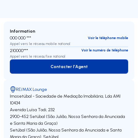
Information
000 000 ***
Voir le téléphone mobile
Appel vers le réseau mobile national
210000***
Voir le numéro de téléphone
Appel vers le réseau fixe national
Contacter l’Agent
Contacter l’Agent
RE/MAX Lounge
Imosetúbal - Sociedade de Mediação Imobiliária, Lda
AMI
10434
Avenida Luísa Todi, 232
2900-452
Setúbal (São Julião, Nossa Senhora da Anunciada
e Santa Maria da Graça)
Setúbal (São Julião, Nossa Senhora da Anunciada e Santa
Maria da Graça)
,
Setúbal