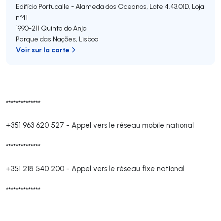
Edifício Portucalle - Alameda dos Oceanos, Lote 4.43.01D, Loja
nº41
1990-211
Quinta do Anjo
Parque das Nações
,
Lisboa
Voir sur la carte
**************
+351 963 620 527
-
Appel vers le réseau mobile national
**************
+351 218 540 200
-
Appel vers le réseau fixe national
**************