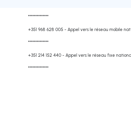
**************
+351 968 628 005
-
Appel vers le réseau mobile nat
**************
+351 214 152 440
-
Appel vers le réseau fixe nationa
**************