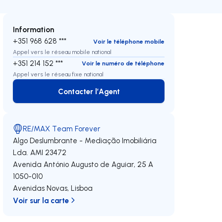
Information
+351 968 628 ***
Voir le téléphone mobile
Appel vers le réseau mobile national
+351 214 152 ***
Voir le numéro de téléphone
Appel vers le réseau fixe national
Contacter l’Agent
Contacter l’Agent
RE/MAX Team Forever
Algo Deslumbrante - Mediação Imobiliária
Lda.
AMI 23472
Avenida António Augusto de Aguiar, 25 A
1050-010
Avenidas Novas
,
Lisboa
Voir sur la carte