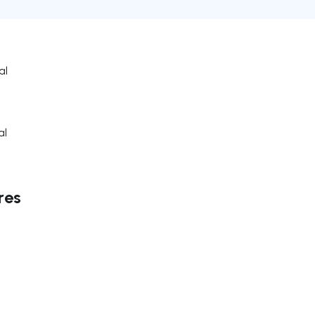
al
al
res
uer vers la droite