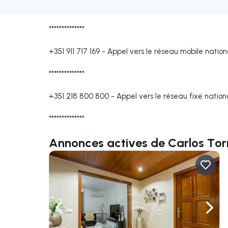
**************
+351 911 717 169
-
Appel vers le réseau mobile nation
**************
+351 218 800 800
-
Appel vers le réseau fixe nation
**************
Annonces actives de Carlos Tor
Naviguer vers la gauche
Navig