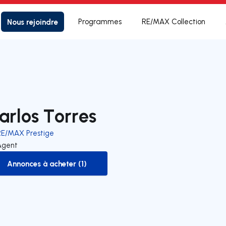
Nous rejoindre
Programmes
RE/MAX Collection
arlos Torres
RE/MAX Prestige
Agent
Annonces à acheter (1)
to-buy-listing