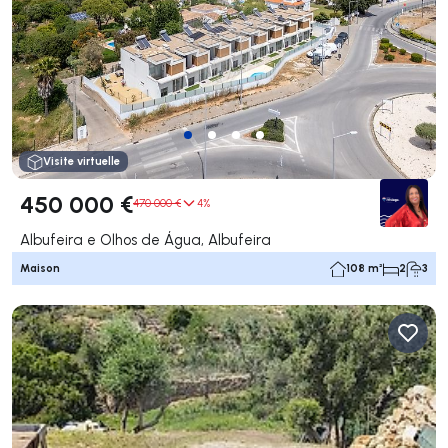
Visite virtuelle
450 000 €
470 000 €
4%
Albufeira e Olhos de Água, Albufeira
Maison
108 m²
2
3