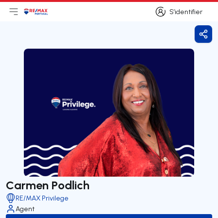
S’identifier
Ouvrir le menu principal
Logo
Aller à la page d’accueil
S’identifier
Part
Carmen Podlich
RE/MAX Privilege
Agent