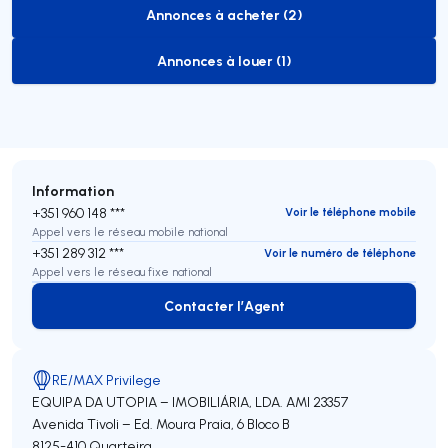
Annonces à acheter (2)
to-buy-listing
Annonces à louer (1)
to-rent-listing
Information
+351 960 148 ***
Voir le téléphone mobile
Appel vers le réseau mobile national
+351 289 312 ***
Voir le numéro de téléphone
Appel vers le réseau fixe national
Contacter l’Agent
Contacter l’Agent
RE/MAX Privilege
EQUIPA DA UTOPIA – IMOBILIÁRIA, LDA.
AMI 23357
Avenida Tivoli – Ed. Moura Praia, 6 Bloco B
8125-410
Quarteira