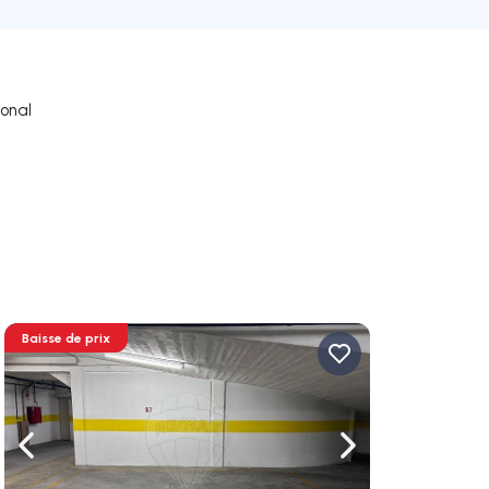
ional
o
Baisse de prix
uer vers la droite
Naviguer vers la gauche
Naviguer vers la dr