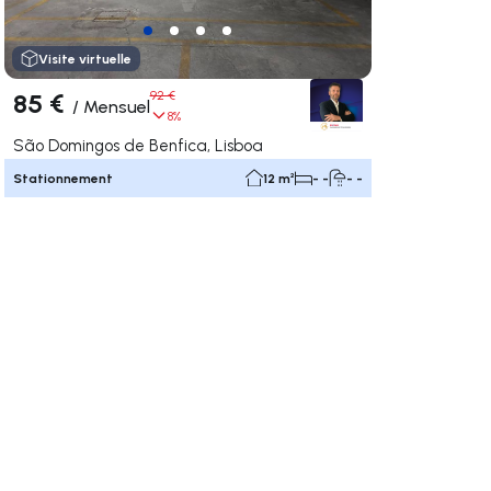
Visite virtuelle
85 €
92 €
/
Mensuel
8%
São Domingos de Benfica, Lisboa
Stationnement
12 m²
- -
- -