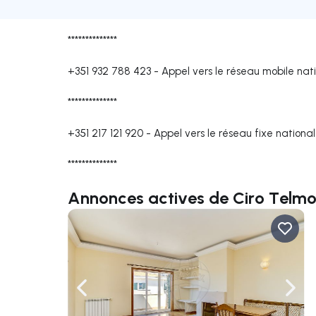
**************
+351 932 788 423
-
Appel vers le réseau mobile nat
**************
+351 217 121 920
-
Appel vers le réseau fixe national
**************
Annonces actives de Ciro Telm
Naviguer vers la gauche
Navig