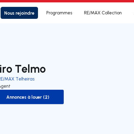
Nous rejoindre
Programmes
RE/MAX Collection
iro Telmo
RE/MAX Telheiras
Agent
Annonces à louer (2)
to-rent-listing