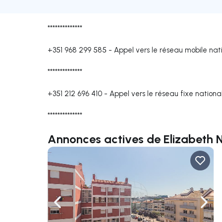
**************
+351 968 299 585
-
Appel vers le réseau mobile nat
**************
+351 212 696 410
-
Appel vers le réseau fixe nationa
**************
Annonces actives de Elizabeth 
Naviguer vers la gauche
Navig