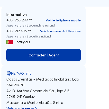
Information
+351 968 299 ***
Voir le téléphone mobile
Appel vers le réseau mobile national
+351 212 696 ***
Voir le numéro de téléphone
Appel vers le réseau fixe national
Portugais
Contacter l’Agent
Contacter l’Agent
RE/MAX Imo
Casas Eremitas - Mediação Imobiliária Lda
AMI 20670
Av. D. António Correia de Sá, , loja 5 B
2745-241
Queluz
Massamá e Monte Abraão
,
Sintra
Voir sur la carte