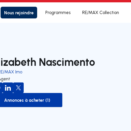
Nous rejoindre
Programmes
RE/MAX Collection
lizabeth Nascimento
RE/MAX Imo
Agent
Annonces à acheter (1)
to-buy-listing