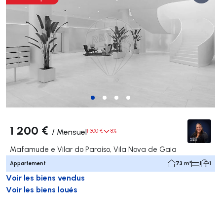
1 200 €
/
Mensuel
1 300 €
8%
Mafamude e Vilar do Paraíso, Vila Nova de Gaia
Appartement
73 m²
1
1
Voir les biens vendus
Voir les biens loués