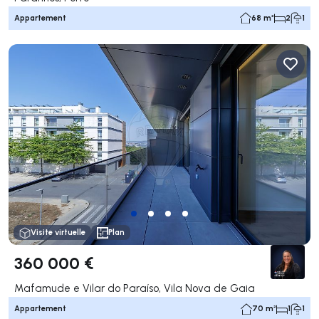
Appartement
68 m²
2
1
Visite virtuelle
Plan
360 000 €
Mafamude e Vilar do Paraíso, Vila Nova de Gaia
Appartement
70 m²
1
1