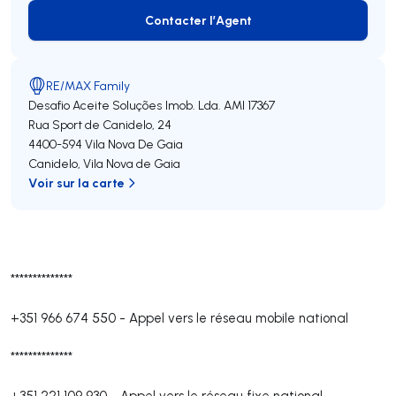
Contacter l’Agent
Contacter l’Agent
RE/MAX Family
Desafio Aceite Soluções Imob. Lda.
AMI 17367
Rua Sport de Canidelo, 24
4400-594
Vila Nova De Gaia
Canidelo
,
Vila Nova de Gaia
Voir sur la carte
**************
+351 966 674 550
-
Appel vers le réseau mobile national
**************
+351 221 109 930
-
Appel vers le réseau fixe national