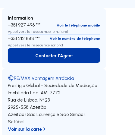
Information
+351 927 496 ***
Voir le téléphone mobile
Appel vers le réseau mobile national
+351 212 888 ***
Voir le numéro de téléphone
Appel vers le réseau fixe national
Contacter l’Agent
Contacter l’Agent
RE/MAX Vantagem Arrábida
Prestígio Global - Sociedade de Mediação
Imobiliária Lda.
AMI 7772
Rua de Lisboa, Nº 23
2925-558
Azeitão
Azeitão (São Lourenço e São Simão)
,
Setúbal
Voir sur la carte