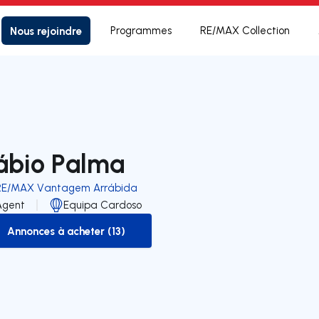
Nous rejoindre
Programmes
RE/MAX Collection
ábio Palma
RE/MAX Vantagem Arrábida
Agent
Equipa Cardoso
Annonces à acheter (13)
to-buy-listing