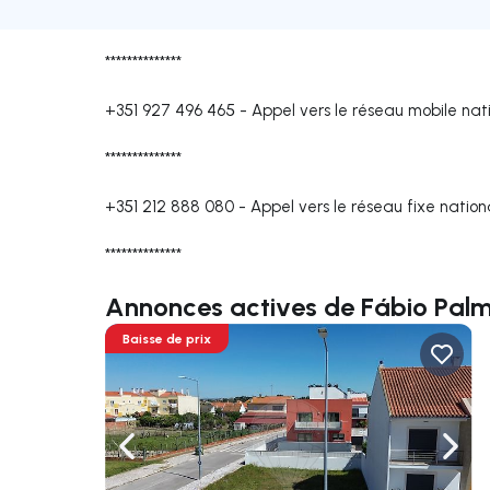
**************
+351 927 496 465
-
Appel vers le réseau mobile nat
**************
+351 212 888 080
-
Appel vers le réseau fixe nation
**************
Annonces actives de Fábio Pal
Baisse de prix
Naviguer vers la gauche
Navig