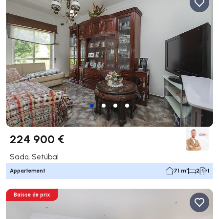
224 900 €
Sado, Setúbal
Appartement
71 m²
2
1
Baisse de prix