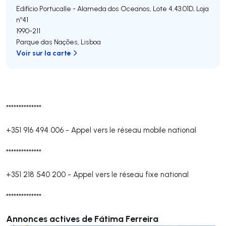
Edifício Portucalle - Alameda dos Oceanos, Lote 4.43.01D, Loja
nº41
1990-211
Parque das Nações
,
Lisboa
Voir sur la carte
**************
+351 916 494 006
-
Appel vers le réseau mobile national
**************
+351 218 540 200
-
Appel vers le réseau fixe national
**************
Annonces actives de Fátima Ferreira