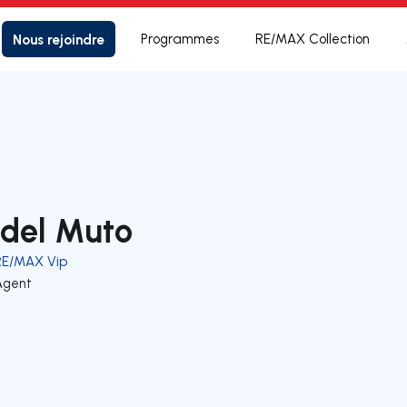
Nous rejoindre
Programmes
RE/MAX Collection
idel Muto
RE/MAX Vip
Agent