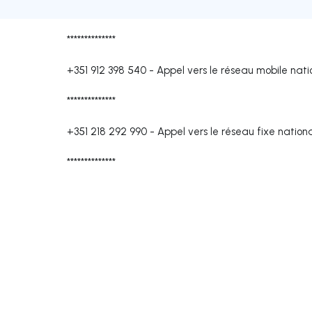
**************
+351 912 398 540
-
Appel vers le réseau mobile nati
**************
+351 218 292 990
-
Appel vers le réseau fixe nation
**************