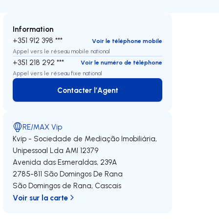
Information
+351 912 398 ***
Voir le téléphone mobile
Appel vers le réseau mobile national
+351 218 292 ***
Voir le numéro de téléphone
Appel vers le réseau fixe national
Contacter l’Agent
Contacter l’Agent
RE/MAX Vip
Kvip - Sociedade de Mediação Imobiliária,
Unipessoal Lda
AMI 12379
Avenida das Esmeraldas, 239A
2785-811
São Domingos De Rana
São Domingos de Rana
,
Cascais
Voir sur la carte