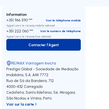
Information
+351 966 590 ***
Voir le téléphone mobile
Appel vers le réseau mobile national
+351 222 060 ***
Voir le numéro de téléphone
Appel vers le réseau fixe national
Contacter l’Agent
Contacter l’Agent
RE/MAX Vantagem Invicta
Prestígio Global - Sociedade de Mediação
Imobiliária, S.A.
AMI 7772
Rua de Sá da Bandeira, 712
4000-432
Carregado
Cedofeita, Santo Ildefonso, Sé, Miragaia,
São Nicolau e Vitória
,
Porto
Voir sur la carte