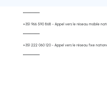
**************
+351 966 590 868
-
Appel vers le réseau mobile nat
**************
+351 222 060 120
-
Appel vers le réseau fixe nation
**************