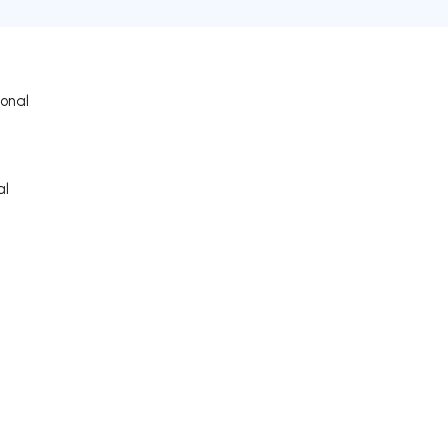
ional
al