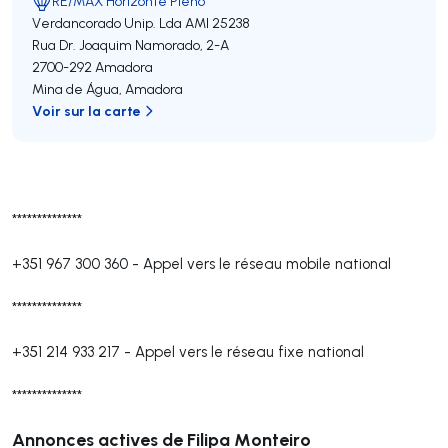
RE/MAX Horizonte Pleno
Verdancorado Unip. Lda
AMI 25238
Rua Dr. Joaquim Namorado, 2-A
2700-292
Amadora
Mina de Água
,
Amadora
Voir sur la carte
**************
+351 967 300 360
-
Appel vers le réseau mobile national
**************
+351 214 933 217
-
Appel vers le réseau fixe national
**************
Annonces actives de Filipa Monteiro