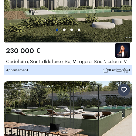
230 000 €
Cedofeita, Santo Ildefonso, Sé, Miragaia, São Nicolau e Vitória, Porto
Appartement
31 m²
0
1