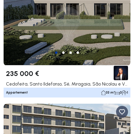
235 000 €
Cedofeita, Santo Ildefonso, Sé, Miragaia, São Nicolau e Vitória, Porto
Appartement
33 m²
0
1