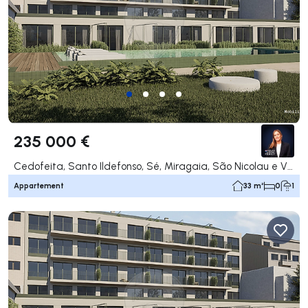
235 000 €
Cedofeita, Santo Ildefonso, Sé, Miragaia, São Nicolau e Vitória, Porto
Appartement
33 m²
0
1