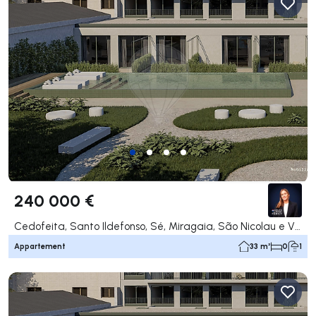
240 000 €
Cedofeita, Santo Ildefonso, Sé, Miragaia, São Nicolau e Vitória, Porto
Appartement
33 m²
0
1