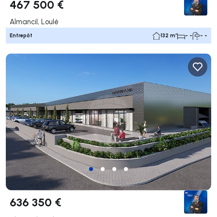
467 500 €
Almancil, Loulé
Entrepôt
132 m²
- -
- -
636 350 €