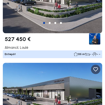
527 450 €
Almancil, Loulé
Entrepôt
135 m²
- -
- -