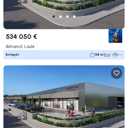
534 050 €
Almancil, Loulé
Entrepôt
138 m²
- -
- -