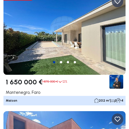
1 650 000 €
1 875 000 €
12%
Montenegro, Faro
Maison
202 m²
3
4