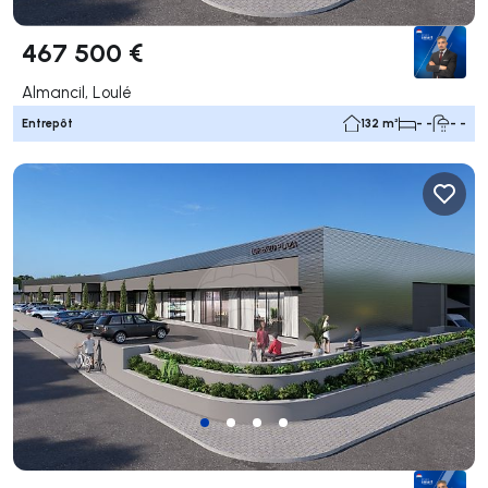
467 500 €
Almancil, Loulé
Entrepôt
132 m²
- -
- -