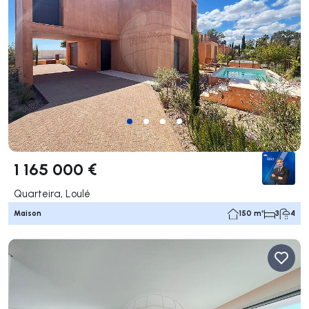
1 165 000 €
Quarteira, Loulé
Maison
150 m²
3
4