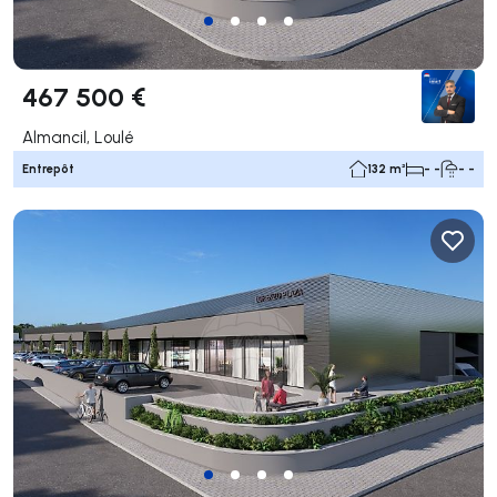
467 500 €
Almancil, Loulé
Entrepôt
132 m²
- -
- -