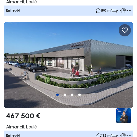
Almancil, Loulé
Entrepôt
180 m²
- -
- -
467 500 €
Almancil, Loulé
Entrepôt
132 m²
- -
- -