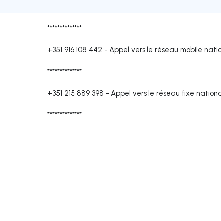
**************
+351 916 108 442
-
Appel vers le réseau mobile nati
**************
+351 215 889 398
-
Appel vers le réseau fixe nationa
**************