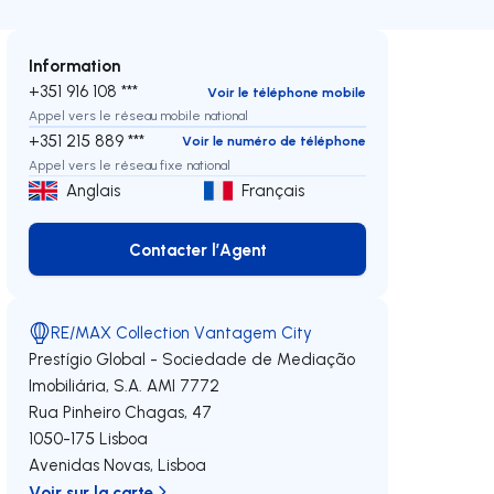
Information
+351 916 108 ***
Voir le téléphone mobile
Appel vers le réseau mobile national
+351 215 889 ***
Voir le numéro de téléphone
Appel vers le réseau fixe national
Anglais
Français
Contacter l’Agent
Contacter l’Agent
RE/MAX Collection Vantagem City
Prestígio Global - Sociedade de Mediação
Imobiliária, S.A.
AMI 7772
Rua Pinheiro Chagas, 47
1050-175
Lisboa
Avenidas Novas
,
Lisboa
Voir sur la carte