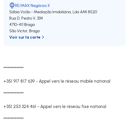
RE/MAX Negócios II
Sábia Visão - Mediação Imobiliária, Lda
AMI 8520
Rua D. Pedro V, 334
4710-411
Braga
São Victor
,
Braga
Voir sur la carte
**************
+351 917 817 639
-
Appel vers le réseau mobile national
**************
+351 253 324 461
-
Appel vers le réseau fixe national
**************