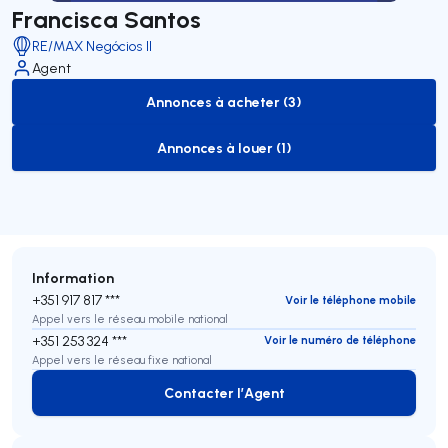
Francisca Santos
RE/MAX Negócios II
Agent
Annonces à acheter (3)
to-buy-listing
Annonces à louer (1)
to-rent-listing
Information
+351 917 817 ***
Voir le téléphone mobile
Appel vers le réseau mobile national
+351 253 324 ***
Voir le numéro de téléphone
Appel vers le réseau fixe national
Contacter l’Agent
Contacter l’Agent