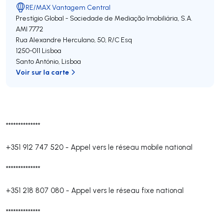
RE/MAX Vantagem Central
Prestígio Global - Sociedade de Mediação Imobiliária, S.A.
AMI 7772
Rua Alexandre Herculano, 50, R/C Esq
1250-011
Lisboa
Santo António
,
Lisboa
Voir sur la carte
**************
+351 912 747 520
-
Appel vers le réseau mobile national
**************
+351 218 807 080
-
Appel vers le réseau fixe national
**************