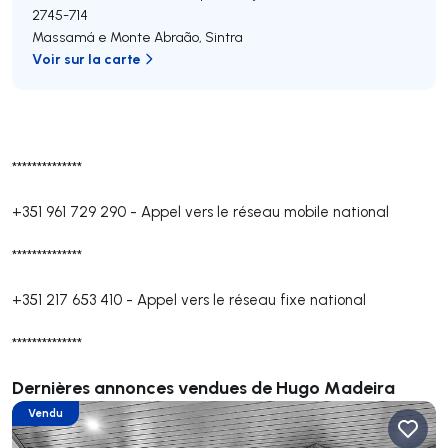
2745-714
Massamá e Monte Abraão
,
Sintra
Voir sur la carte
**************
+351 961 729 290
-
Appel vers le réseau mobile national
**************
+351 217 653 410
-
Appel vers le réseau fixe national
**************
Dernières annonces vendues de Hugo Madeira
Vendu