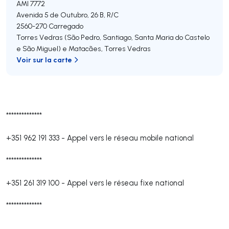
AMI 7772
Avenida 5 de Outubro, 26 B, R/C
2560-270
Carregado
Torres Vedras (São Pedro, Santiago, Santa Maria do Castelo
e São Miguel) e Matacães
,
Torres Vedras
Voir sur la carte
**************
+351 962 191 333
-
Appel vers le réseau mobile national
**************
+351 261 319 100
-
Appel vers le réseau fixe national
**************