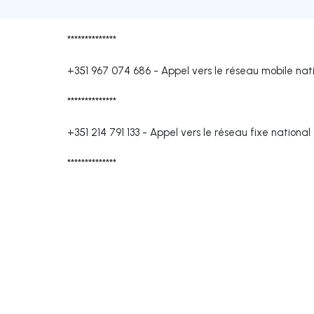
**************
+351 967 074 686
-
Appel vers le réseau mobile nat
**************
+351 214 791 133
-
Appel vers le réseau fixe national
**************