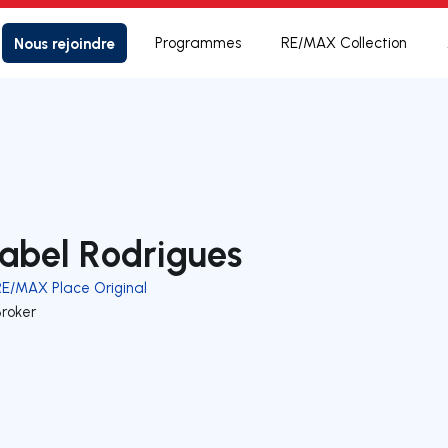
Nous rejoindre
Programmes
RE/MAX Collection
sabel Rodrigues
RE/MAX Place Original
Broker