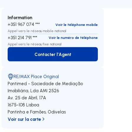
Information
+351 967 074 ***
Voir le téléphone mobile
Appel vers le réseau mobile national
+351 214 791 ***
Voir le numéro de téléphone
Appel vers le réseau fixe national
Contacter l’Agent
Contacter l’Agent
RE/MAX Place Original
Pontimed - Sociedade de Mediação
Imobiliária, Lda
AMI 2526
Av. 25 de Abril, 17A
1675-108
Lisboa
Pontinha e Famões
,
Odivelas
Voir sur la carte