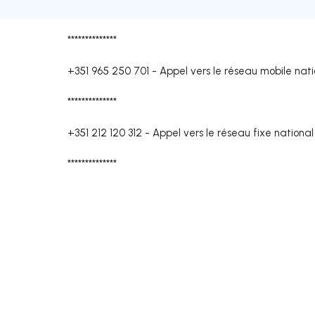
**************
+351 965 250 701
-
Appel vers le réseau mobile nati
**************
+351 212 120 312
-
Appel vers le réseau fixe national
**************