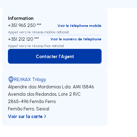
Information
+351 965 250 ***
Voir le téléphone mobile
Appel vers le réseau mobile national
+351 212 120 ***
Voir le numéro de téléphone
Appel vers le réseau fixe national
Contacter l’Agent
Contacter l’Agent
RE/MAX Trilogy
Alpendre das Mordomias Lda.
AMI 15846
Avenida dos Redondos, Lote 2 R/C
2865-496
Fernão Ferro
Fernão Ferro
,
Seixal
Voir sur la carte