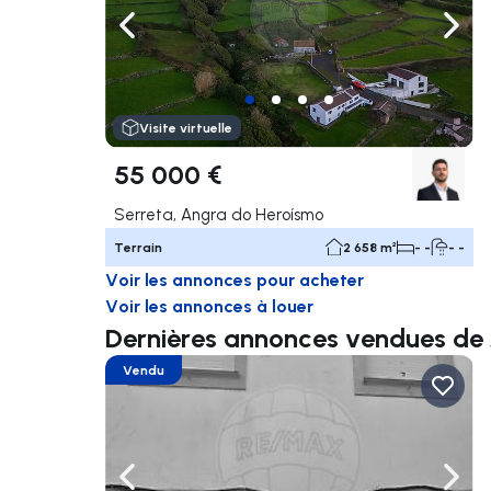
Naviguer vers la gauche
Navig
Visite virtuelle
55 000 €
Serreta, Angra do Heroísmo
Terrain
2 658 m²
- -
- -
Voir les annonces pour acheter
Voir les annonces à louer
Dernières annonces vendues de 
Vendu
Naviguer vers la gauche
Navig