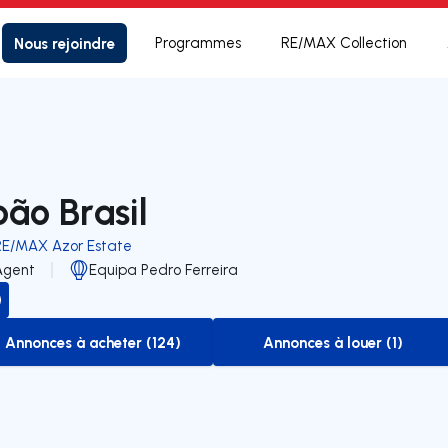
Nous rejoindre
Programmes
RE/MAX Collection
oão Brasil
RE/MAX Azor Estate
Agent
Equipa Pedro Ferreira
Annonces à acheter (124)
Annonces à louer (1)
to-buy-listing
to-rent-listing