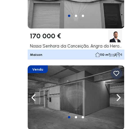
170 000 €
Nossa Senhora da Conceição, Angra do Heroísmo
Maison
110 m²
3
1
Vendu
Naviguer vers la gauche
Navig