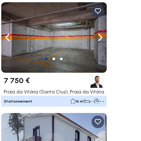
uer vers la droite
Naviguer vers la gauche
Naviguer vers la dr
7 750 €
Praia da Vitória (Santa Cruz), Praia da Vitória
Stationnement
16 m²
- -
- -