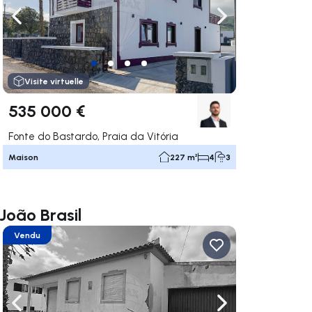
uer vers la droite
Naviguer vers la gauche
Naviguer vers la dr
Visite virtuelle
535 000 €
Fonte do Bastardo, Praia da Vitória
Maison
227 m²
4
3
João Brasil
Vendu
uer vers la droite
Naviguer vers la gauche
Naviguer vers la dr