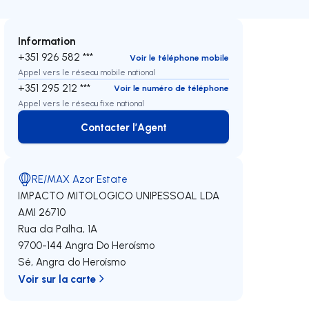
Information
+351 926 582 ***
Voir le téléphone mobile
Appel vers le réseau mobile national
+351 295 212 ***
Voir le numéro de téléphone
Appel vers le réseau fixe national
Contacter l’Agent
Contacter l’Agent
RE/MAX Azor Estate
IMPACTO MITOLOGICO UNIPESSOAL LDA
AMI 26710
Rua da Palha, 1A
9700-144
Angra Do Heroísmo
Sé
,
Angra do Heroísmo
Voir sur la carte
oite