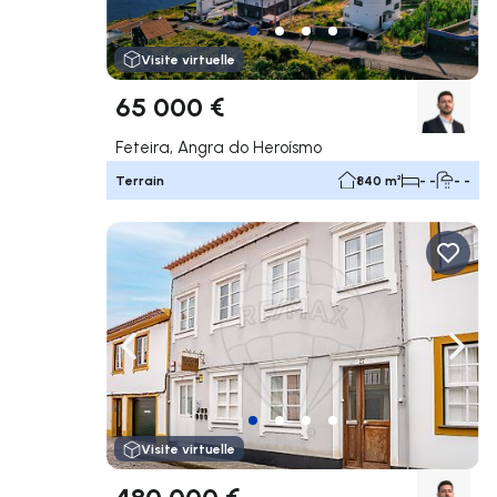
Visite virtuelle
65 000 €
Feteira, Angra do Heroísmo
Terrain
840 m²
- -
- -
Naviguer vers la gauche
Navig
Visite virtuelle
480 000 €