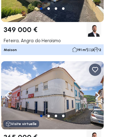
349 000 €
Feteira, Angra do Heroísmo
Maison
191 m²
3
2
uer vers la droite
Naviguer vers la gauche
Naviguer vers la dr
Visite virtuelle
365 000 €