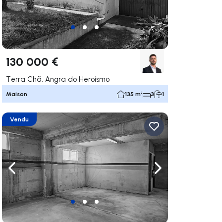
130 000 €
Terra Chã, Angra do Heroísmo
Maison
135 m²
3
1
Vendu
uer vers la droite
Naviguer vers la gauche
Naviguer vers la dr