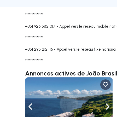
**************
+351 926 582 017
-
Appel vers le réseau mobile nati
**************
+351 295 212 116
-
Appel vers le réseau fixe national
**************
Annonces actives de João Brasil
Naviguer vers la gauche
Navig