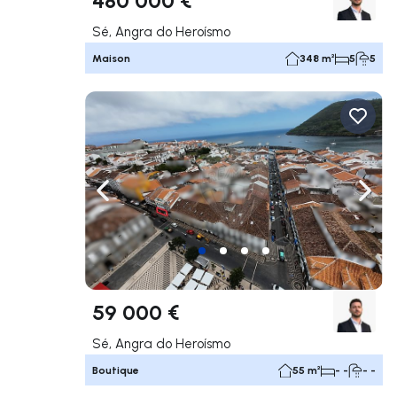
Sé, Angra do Heroísmo
Maison
348 m²
5
5
Naviguer vers la gauche
Navig
59 000 €
Sé, Angra do Heroísmo
Boutique
55 m²
- -
- -