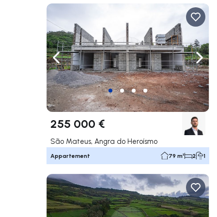
Naviguer vers la gauche
Navig
255 000 €
São Mateus, Angra do Heroísmo
Appartement
79 m²
2
1