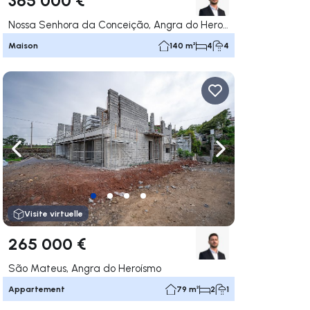
Nossa Senhora da Conceição, Angra do Heroísmo
Maison
140 m²
4
4
uer vers la droite
Naviguer vers la gauche
Naviguer vers la dr
Visite virtuelle
265 000 €
São Mateus, Angra do Heroísmo
Appartement
79 m²
2
1