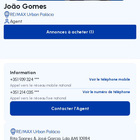
João Gomes
RE/MAX Urban Palácio
Agent
Annonces à acheter (1)
to-buy-listing
Information
+351 939 324 ***
Voir le téléphone mobile
Appel vers le réseau mobile national
+351 214 035 ***
Voir le numéro de téléphone
Appel vers le réseau fixe national
Contacter l’Agent
Contacter l’Agent
RE/MAX Urban Palácio
Rita Soares & José Garcia, Lda
AMI 10984