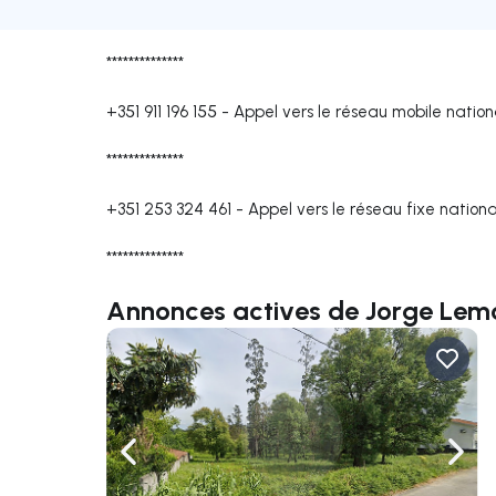
**************
+351 911 196 155
-
Appel vers le réseau mobile nation
**************
+351 253 324 461
-
Appel vers le réseau fixe nationa
**************
Annonces actives de Jorge Lem
Naviguer vers la gauche
Navig