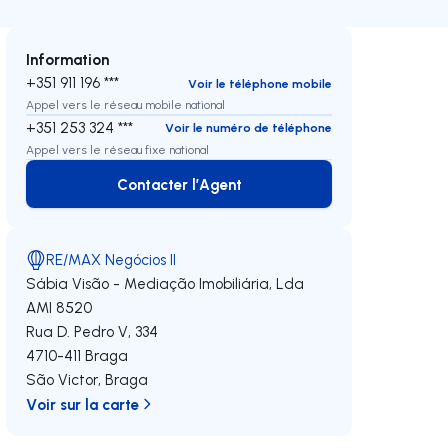
Information
+351 911 196 ***
Voir le téléphone mobile
Appel vers le réseau mobile national
+351 253 324 ***
Voir le numéro de téléphone
Appel vers le réseau fixe national
Contacter l’Agent
Contacter l’Agent
RE/MAX Negócios II
Sábia Visão - Mediação Imobiliária, Lda
AMI 8520
Rua D. Pedro V, 334
4710-411
Braga
São Victor
,
Braga
Voir sur la carte
oite