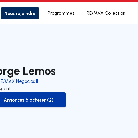
Nous rejoindre
Programmes
RE/MAX Collection
orge Lemos
RE/MAX Negócios II
Agent
Annonces à acheter (2)
to-buy-listing