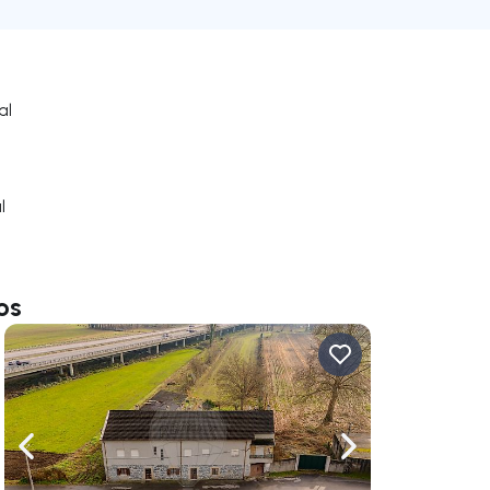
al
l
os
uer vers la droite
Naviguer vers la gauche
Naviguer vers la dr