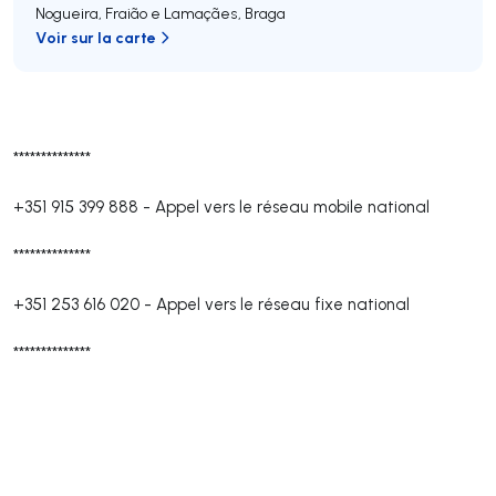
Nogueira, Fraião e Lamaçães
,
Braga
Voir sur la carte
**************
+351 915 399 888
-
Appel vers le réseau mobile national
**************
+351 253 616 020
-
Appel vers le réseau fixe national
**************