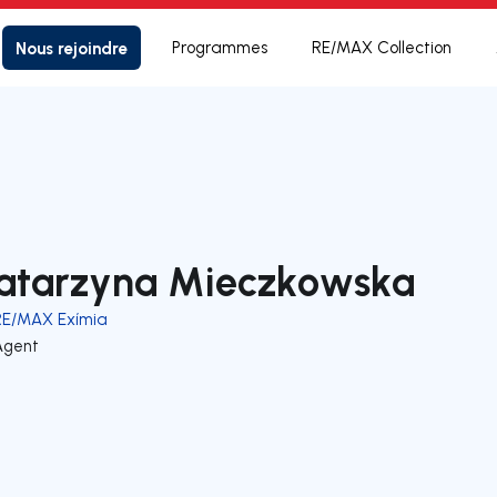
Nous rejoindre
Programmes
RE/MAX Collection
atarzyna Mieczkowska
RE/MAX Exímia
Agent