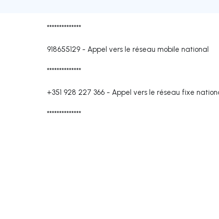
**************
918655129
-
Appel vers le réseau mobile national
**************
+351 928 227 366
-
Appel vers le réseau fixe nation
**************