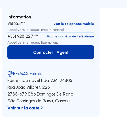
Information
918655***
Voir le téléphone mobile
Appel vers le réseau mobile national
+351 928 227 ***
Voir le numéro de téléphone
Appel vers le réseau fixe national
Contacter l’Agent
Contacter l’Agent
RE/MAX Exímia
Ponte Indomável Lda.
AMI 24805
Rua João Villaret, 226
2785-679
São Domingos De Rana
São Domingos de Rana
,
Cascais
Voir sur la carte