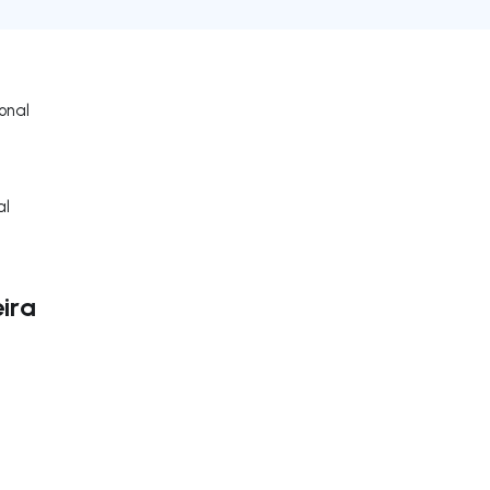
onal
al
ira
uer vers la droite