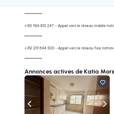
**************
+351 965 810 247
-
Appel vers le réseau mobile nati
**************
+351 219 844 500
-
Appel vers le réseau fixe nation
**************
Annonces actives de Katia More
Naviguer vers la gauche
Navig