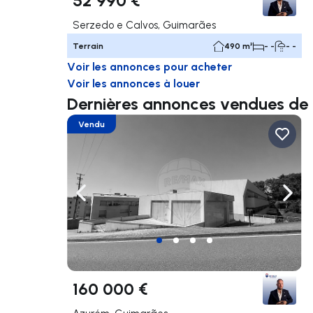
Serzedo e Calvos, Guimarães
Terrain
490 m²
- -
- -
Voir les annonces pour acheter
Voir les annonces à louer
Dernières annonces vendues de 
Vendu
Naviguer vers la gauche
Navig
160 000 €