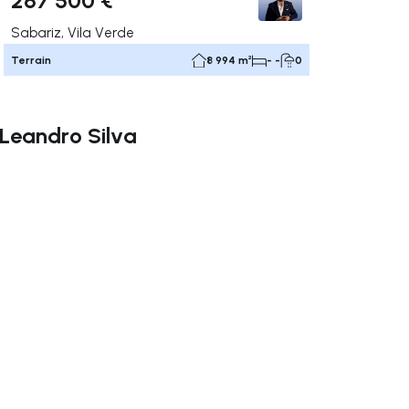
Sabariz, Vila Verde
Terrain
8 994 m²
- -
0
Leandro Silva
uer vers la droite