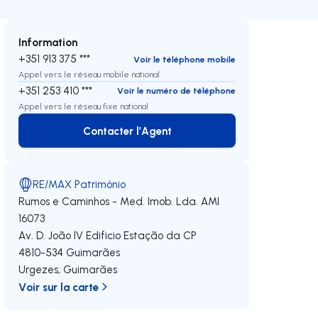
Information
+351 913 375 ***
Voir le téléphone mobile
Appel vers le réseau mobile national
+351 253 410 ***
Voir le numéro de téléphone
Appel vers le réseau fixe national
Contacter l’Agent
Contacter l’Agent
RE/MAX Património
Rumos e Caminhos - Med. Imob. Lda.
AMI
16073
Av. D. João lV Edificio Estação da CP
4810-534
Guimarães
Urgezes
,
Guimarães
Voir sur la carte
oite