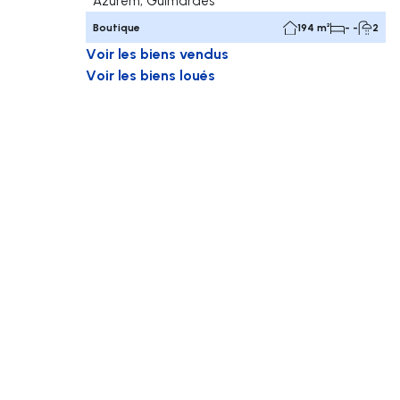
Azurém, Guimarães
Boutique
194 m²
- -
2
Voir les biens vendus
Voir les biens loués