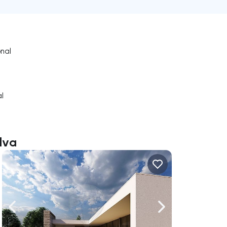
onal
al
lva
uer vers la droite
Naviguer vers la gauche
Naviguer vers la dr