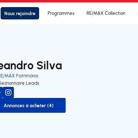
Nous rejoindre
Programmes
RE/MAX Collection
eandro Silva
RE/MAX Património
Gestionnaire Leads
Annonces à acheter (4)
to-buy-listing