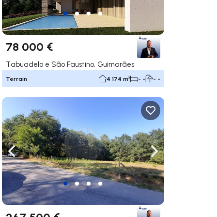
78 000 €
Tabuadelo e São Faustino, Guimarães
Terrain
4 174 m²
- -
- -
uer vers la droite
Naviguer vers la gauche
Naviguer vers la dr
267 500 €