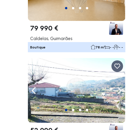
79 990 €
Caldelas, Guimarães
Boutique
78 m²
- -
- -
Naviguer vers la gauche
Navig
52 990 €