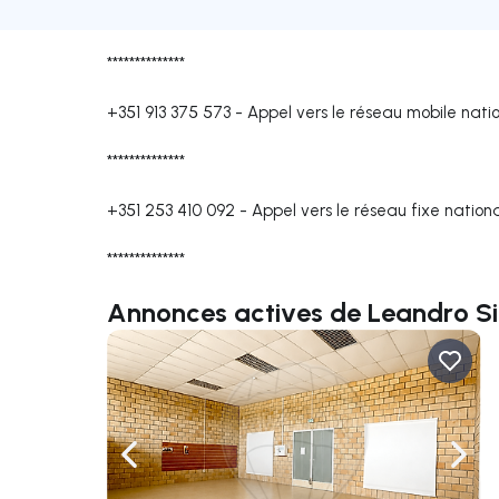
**************
+351 913 375 573
-
Appel vers le réseau mobile nati
**************
+351 253 410 092
-
Appel vers le réseau fixe nation
**************
Annonces actives de Leandro Si
Naviguer vers la gauche
Navig