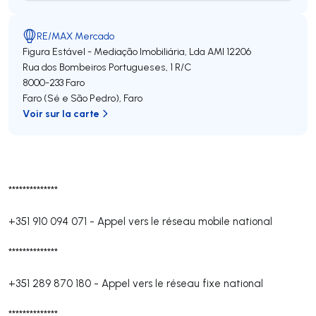
RE/MAX Mercado
Figura Estável - Mediação Imobiliária, Lda
AMI 12206
Rua dos Bombeiros Portugueses, 1 R/C
8000-233
Faro
Faro (Sé e São Pedro)
,
Faro
Voir sur la carte
**************
+351 910 094 071
-
Appel vers le réseau mobile national
**************
+351 289 870 180
-
Appel vers le réseau fixe national
**************