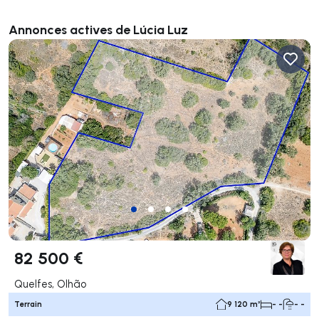
Annonces actives de Lúcia Luz
82 500 €
Quelfes, Olhão
Terrain
9 120 m²
- -
- -