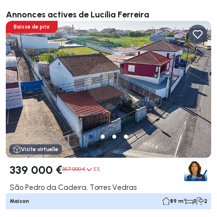
Annonces actives de Lucília Ferreira
Baisse de prix
Visite virtuelle
339 000 €
357 000 €
5%
São Pedro da Cadeira, Torres Vedras
Maison
89 m²
3
2