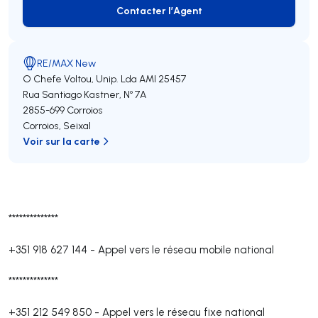
Contacter l’Agent
Contacter l’Agent
RE/MAX New
O Chefe Voltou, Unip. Lda
AMI 25457
Rua Santiago Kastner, Nº 7A
2855-699
Corroios
Corroios
,
Seixal
Voir sur la carte
**************
+351 918 627 144
-
Appel vers le réseau mobile national
**************
+351 212 549 850
-
Appel vers le réseau fixe national