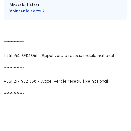
Alvalade
,
Lisboa
Voir sur la carte
**************
+351 962 042 061
-
Appel vers le réseau mobile national
**************
+351 217 932 388
-
Appel vers le réseau fixe national
**************