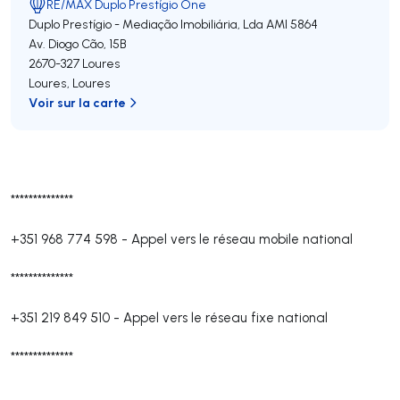
RE/MAX Duplo Prestígio One
Duplo Prestígio - Mediação Imobiliária, Lda
AMI 5864
Av. Diogo Cão, 15B
2670-327
Loures
Loures
,
Loures
Voir sur la carte
**************
+351 968 774 598
-
Appel vers le réseau mobile national
**************
+351 219 849 510
-
Appel vers le réseau fixe national
**************