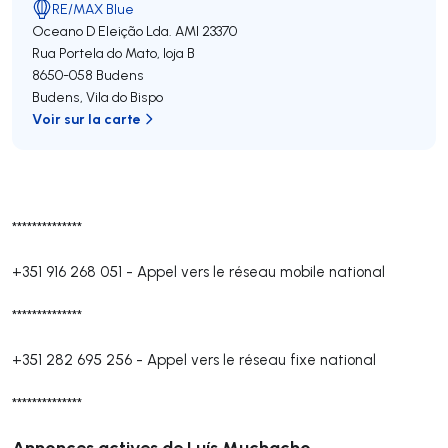
RE/MAX Blue
Oceano D Eleição Lda.
AMI 23370
Rua Portela do Mato, loja B
8650-058
Budens
Budens
,
Vila do Bispo
Voir sur la carte
**************
+351 916 268 051
-
Appel vers le réseau mobile national
**************
+351 282 695 256
-
Appel vers le réseau fixe national
**************
Annonces actives de Luís Muchacho