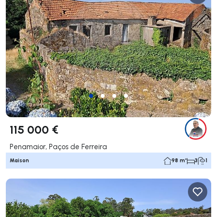
115 000 €
Penamaior, Paços de Ferreira
Maison
98 m²
3
1